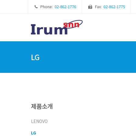
Phone:
02-862-1776
Fax:
02-862-1775
LG
제품소개
LENOVO
LG