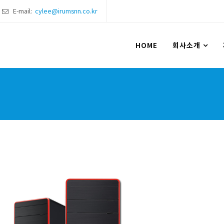
E-mail:
cylee@irumsnn.co.kr
HOME
회사소개