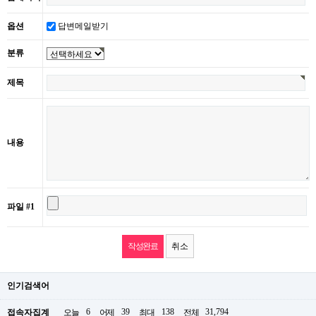
옵션
답변메일받기
분류
제목
내용
파일 #1
취소
인기검색어
6
39
138
31,794
접속자집계
오늘
어제
최대
전체